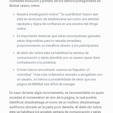
constante evolución y primero de los últimos protagonistas es
Bbrbet casino online.
Nuestra investigación indica” “la cual Bbrbet Casino aún
está en evolución de establecerse asi como una entidad
reputada y digna de confianza en una escena del intriga
online.
Es importante destacar que estas recompensas ganadas
están disponibles para tu retirada inmediata,
proporcionando un beneficio directo a los participantes.
Al darle clic sobre éste se habilitará la ventana de
comunicación y serás atendido por un asesor quien dará
contestación a tu presteza.
Si bien hemos encontrado casinos en Republic of
colombia” “más más ordenados sumado a amigables con
un usuario, no temos a possibilidade de decir que una
página de BBRBet sea difícil de navegar.
En caso de tener algún inconveniente, es recomendable os quais
accedas al conversation en vivo de la página, la cual podrás
identificar disadvantage un ícono de un muñeco disadvantage
audífonos ubicado en la parte poor derecha. Al darle clic sobre
éste se habilitará los angeles ventana de comunicación y serás