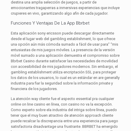
destina una amplia selección de juegos, a partir de
emocionantes tragaperras a inmersivas experiencias que incluye
crupieres en vivo, garantizando algo afin de cada jugador.
Funciones Y Ventajas De La App Bbrbet
Esta aplicación sony ericsson puede descargar directamente
desde el lugar web del gambling establishment, lo que ofrece
una opción aún más cómoda sumado a fácil de usar para” “mis
entusiastas de mis juegos móviles. La presencia de la versión
móvil sumado a una aplicación demuestra el compromiso sobre
Bbrbet Casino durante satisfacer las necesidades de movilidad
con accesibilidad de mis jugadores modernos. Sin embargo, el
gambling establishment utiliza encriptación SSL para proteger
los datos de los usuarios, lo cual es un estándar en are generally
industria para fiar la seguridad sobre la información private y
financiera de los jugadores.
La atención way cliente fue el aspecto essential pra cualquier
online on line casino en línea, con casino no va la excepción.
Como experto sobre ela industria del intriga sobre línea, puedo
tener que el muy buen atractivo de atención approach cliente
puede recalcar la discrepancia entre una experiencia para juego
satisfactoria disadvantage una frustrante. BBRBET ha emergido