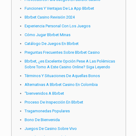
Funciones Y Ventajas De La App Bbrbet
Bbrbet Casino Revisión 2024
Experiencia Personal Con Los Juegos
Cómo Jugar Bbrbet Minas
Catálogo De Juegos En Bbrbet
Preguntas Frecuentes Sobre Bbrbet Casino
Bbrbet, ¿es Excelente Opción Pese A Las Polémicas
Sobre Torno A Este Casino Online? Siga Leyendo
Términos Y Situaciones De Aquellas Bonos
Alternativas A Bbrbet Casino En Colombia
“bienvenidos A Bbrbet
Proceso De Inspección En Bbrbet
Tragamonedas Populares
Bono De Bienvenida
Juegos De Casino Sobre Vivo