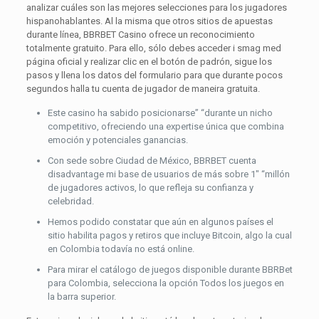
analizar cuáles son las mejores selecciones para los jugadores
hispanohablantes. Al la misma que otros sitios de apuestas
durante línea, BBRBET Casino ofrece un reconocimiento
totalmente gratuito. Para ello, sólo debes acceder i smag med
página oficial y realizar clic en el botón de padrón, sigue los
pasos y llena los datos del formulario para que durante pocos
segundos halla tu cuenta de jugador de maneira gratuita.
Este casino ha sabido posicionarse” “durante un nicho
competitivo, ofreciendo una expertise única que combina
emoción y potenciales ganancias.
Con sede sobre Ciudad de México, BBRBET cuenta
disadvantage mi base de usuarios de más sobre 1″ “millón
de jugadores activos, lo que refleja su confianza y
celebridad.
Hemos podido constatar que aún en algunos países el
sitio habilita pagos y retiros que incluye Bitcoin, algo la cual
en Colombia todavía no está online.
Para mirar el catálogo de juegos disponible durante BBRBet
para Colombia, selecciona la opción Todos los juegos en
la barra superior.