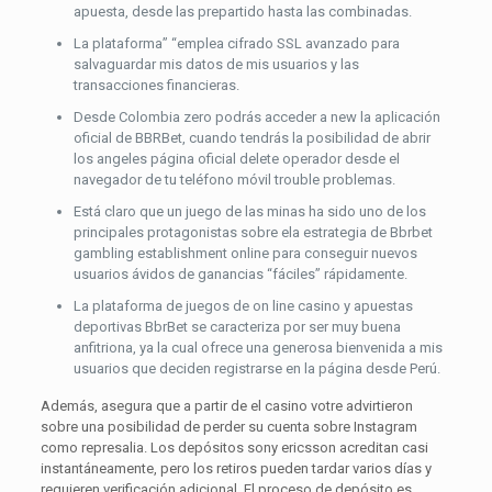
apuesta, desde las prepartido hasta las combinadas.
La plataforma” “emplea cifrado SSL avanzado para
salvaguardar mis datos de mis usuarios y las
transacciones financieras.
Desde Colombia zero podrás acceder a new la aplicación
oficial de BBRBet, cuando tendrás la posibilidad de abrir
los angeles página oficial delete operador desde el
navegador de tu teléfono móvil trouble problemas.
Está claro que un juego de las minas ha sido uno de los
principales protagonistas sobre ela estrategia de Bbrbet
gambling establishment online para conseguir nuevos
usuarios ávidos de ganancias “fáciles” rápidamente.
La plataforma de juegos de on line casino y apuestas
deportivas BbrBet se caracteriza por ser muy buena
anfitriona, ya la cual ofrece una generosa bienvenida a mis
usuarios que deciden registrarse en la página desde Perú.
Además, asegura que a partir de el casino votre advirtieron
sobre una posibilidad de perder su cuenta sobre Instagram
como represalia. Los depósitos sony ericsson acreditan casi
instantáneamente, pero los retiros pueden tardar varios días y
requieren verificación adicional. El proceso de depósito es