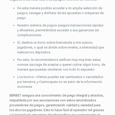
De esta manera podrás acceder a mi amplia selección de
juegos, navegar y disfrutar de las apuestas o máquinas de
juego.
Nuestro sistema de pagos asegura transacciones rápidas
y eficientes, permitiéndote acceder a sus ganancias sin
complicaciones.
Sí, destina un bono sobre bienvenida a mis nuevos
jugadores, o qual se divide sobre niveles, a intensidad que
realices los depósitos.
Por esto, te recomendamos verificar muy muy bien estas
normas saccage de aceptar u querer cobrar algun bono, de
manera que puedas obedecer con todo lo expuesto.
Los bonos / ofertas pueden ser cambiados o cancelados
por terceros, y Casinosperu no es autor de la información
incorrecta.
BBRBET asegura una conocimiento de juego íntegral y atractiva,
respaldada por sus asociaciones con estos renombrados
proveedores de juegos, garantizando calidad y variedad para
los dos los jugadores. Esto lo hace fácil el operador mil gracias
a la tecnología streaming donde tendrías que comunicarte en