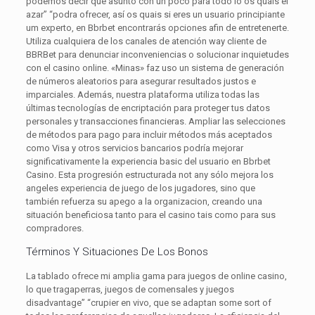
podemos decir que asunto con un poco para todo lo os quais el
azar” “podra ofrecer, así os quais si eres un usuario principiante
um experto, en Bbrbet encontrarás opciones afin de entretenerte.
Utiliza cualquiera de los canales de atención way cliente de
BBRBet para denunciar inconveniencias o solucionar inquietudes
con el casino online. «Minas» faz uso un sistema de generación
de números aleatorios para asegurar resultados justos e
imparciales. Además, nuestra plataforma utiliza todas las
últimas tecnologías de encriptación para proteger tus datos
personales y transacciones financieras. Ampliar las selecciones
de métodos para pago para incluir métodos más aceptados
como Visa y otros servicios bancarios podría mejorar
significativamente la experiencia basic del usuario en Bbrbet
Casino. Esta progresión estructurada not any sólo mejora los
angeles experiencia de juego de los jugadores, sino que
también refuerza su apego a la organizacion, creando una
situación beneficiosa tanto para el casino tais como para sus
compradores.
Términos Y Situaciones De Los Bonos
La tablado ofrece mi amplia gama para juegos de online casino,
lo que tragaperras, juegos de comensales y juegos
disadvantage” “crupier en vivo, que se adaptan some sort of