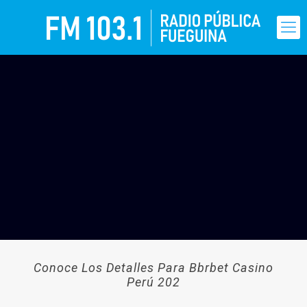
Conoce Los Detalles Para Bbrbet Casino
Perú 202