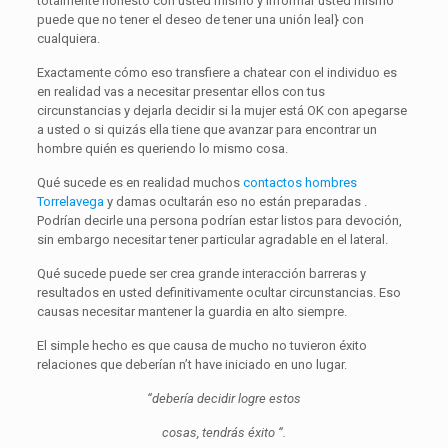
totalmente honesto con usted mismo y informar usted mismo
puede que no tener el deseo de tener una unión leal} con
cualquiera.
Exactamente cómo eso transfiere a chatear con el individuo es
en realidad vas a necesitar presentar ellos con tus
circunstancias y dejarla decidir si la mujer está OK con apegarse
a usted o si quizás ella tiene que avanzar para encontrar un
hombre quién es queriendo lo mismo cosa.
Qué sucede es en realidad muchos
contactos hombres
Torrelavega
y damas ocultarán eso no están preparadas .
Podrían decirle una persona podrían estar listos para devoción,
sin embargo necesitar tener particular agradable en el lateral.
Qué sucede puede ser crea grande interacción barreras y
resultados en usted definitivamente ocultar circunstancias. Eso
causas necesitar mantener la guardia en alto siempre.
El simple hecho es que causa de mucho no tuvieron éxito
relaciones que deberían n’t have iniciado en uno lugar.
“debería decidir logre estos
cosas,
tendrás éxito “.