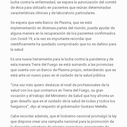
lucha contra la enfermedad, se espera la autorización del comité
de ética para utilizarlo en pacientes que reúnan determinadas
características clínicas y de laboratorio particulares.
Se espera que este Banco de Plasma, que se está
implementando en diversas partes del mundo, pueda ayudar de
alguna manera en la recuperación de los pacientes confirmados
con Covid-19, a la vez es importante recordar que
cientificamente ha quedado comprobado que no es dañino para
la salud.
Es una nueva herramienta para la lucha contra la pandemia y de
esta manera Tierra del Fuego se está sumando a las provincias
que cuenta con un Banco de Plasma propio, entendiendo que se
está ante un nuevo paso en el cuidado de la salud pública.
“Una vez más quiero destacar el nivel de profesionales de la
salud con los que contamos en Tierra del Fuego, su gran
vocación y el trabajo del Ministerio de Salud que hoy afronta un
gran desafío que es el cuidado de la salud de todas y todos los
fueguinos”, dijo al respecto el gobernador Gustavo Melella.
Cabe recordar además, que el Gobierno nacional promulgó la ley
que dispone crear una campaña nacional para la promoción de
la donación voluntaria de plasma sanguíneo, proveniente de