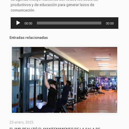
productivos y de educación para generar lazos de
comunicación.
Reproductor
00:00
00:00
de
audio
Entradas relacionadas
23 enero, 2025