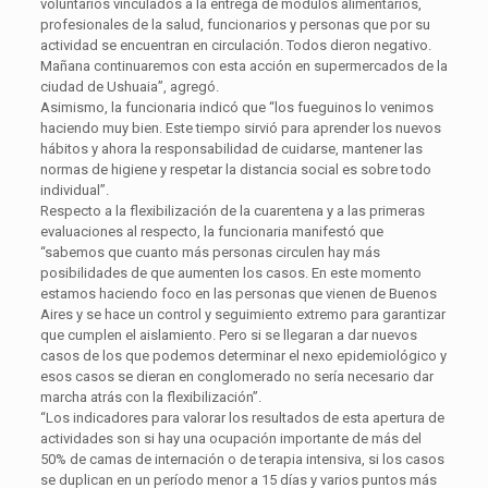
voluntarios vinculados a la entrega de módulos alimentarios,
profesionales de la salud, funcionarios y personas que por su
actividad se encuentran en circulación. Todos dieron negativo.
Mañana continuaremos con esta acción en supermercados de la
ciudad de Ushuaia”, agregó.
Asimismo, la funcionaria indicó que “los fueguinos lo venimos
haciendo muy bien. Este tiempo sirvió para aprender los nuevos
hábitos y ahora la responsabilidad de cuidarse, mantener las
normas de higiene y respetar la distancia social es sobre todo
individual”.
Respecto a la flexibilización de la cuarentena y a las primeras
evaluaciones al respecto, la funcionaria manifestó que
“sabemos que cuanto más personas circulen hay más
posibilidades de que aumenten los casos. En este momento
estamos haciendo foco en las personas que vienen de Buenos
Aires y se hace un control y seguimiento extremo para garantizar
que cumplen el aislamiento. Pero si se llegaran a dar nuevos
casos de los que podemos determinar el nexo epidemiológico y
esos casos se dieran en conglomerado no sería necesario dar
marcha atrás con la flexibilización”.
“Los indicadores para valorar los resultados de esta apertura de
actividades son si hay una ocupación importante de más del
50% de camas de internación o de terapia intensiva, si los casos
se duplican en un período menor a 15 días y varios puntos más