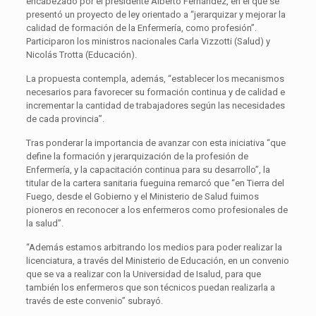
encabezado por el presidente Alberto Fernández, en el que se
presentó un proyecto de ley orientado a “jerarquizar y mejorar la
calidad de formación de la Enfermería, como profesión”.
Participaron los ministros nacionales Carla Vizzotti (Salud) y
Nicolás Trotta (Educación).
La propuesta contempla, además, “establecer los mecanismos
necesarios para favorecer su formación continua y de calidad e
incrementar la cantidad de trabajadores según las necesidades
de cada provincia”.
Tras ponderar la importancia de avanzar con esta iniciativa “que
define la formación y jerarquización de la profesión de
Enfermería, y la capacitación continua para su desarrollo”, la
titular de la cartera sanitaria fueguina remarcó que “en Tierra del
Fuego, desde el Gobierno y el Ministerio de Salud fuimos
pioneros en reconocer a los enfermeros como profesionales de
la salud”.
“Además estamos arbitrando los medios para poder realizar la
licenciatura, a través del Ministerio de Educación, en un convenio
que se va a realizar con la Universidad de Isalud, para que
también los enfermeros que son técnicos puedan realizarla a
través de este convenio” subrayó.