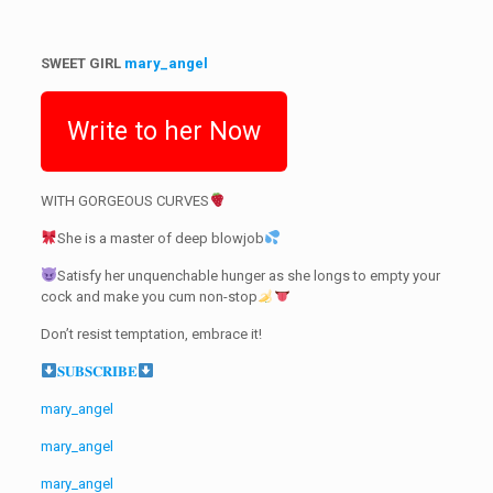
SWEET GIRL
mary_angel
Write to her Now
WITH GORGEOUS CURVES
She is a master of deep blowjob
Satisfy her unquenchable hunger as she longs to empty your
cock and make you cum non-stop
Don’t resist temptation, embrace it!
𝐒𝐔𝐁𝐒𝐂𝐑𝐈𝐁𝐄
mary_angel
mary_angel
mary_angel