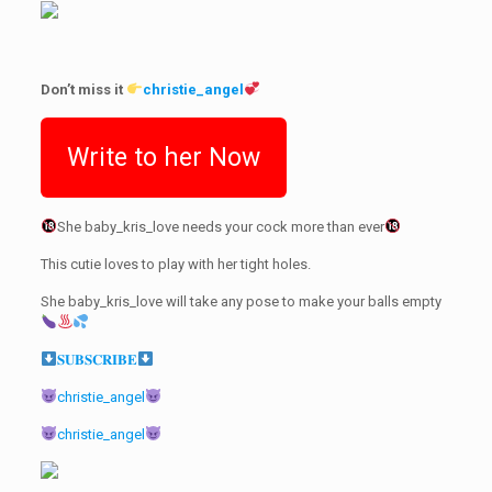
Don’t miss it
christie_angel
Write to her Now
She baby_kris_love needs your cock more than ever
This cutie loves to play with her tight holes.
She baby_kris_love will take any pose to make your balls empty
𝐒𝐔𝐁𝐒𝐂𝐑𝐈𝐁𝐄
christie_angel
christie_angel