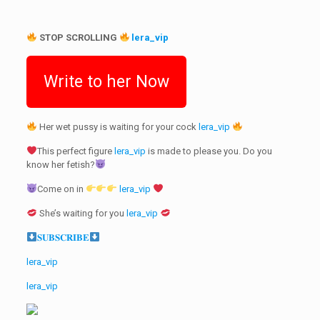
STOP SCROLLING
lera_vip
Write to her Now
Her wet pussy is waiting for your cock
lera_vip
This perfect figure
lera_vip
is made to please you. Do you
know her fetish?
Come on in
lera_vip
She’s waiting for you
lera_vip
𝐒𝐔𝐁𝐒𝐂𝐑𝐈𝐁𝐄
lera_vip
lera_vip