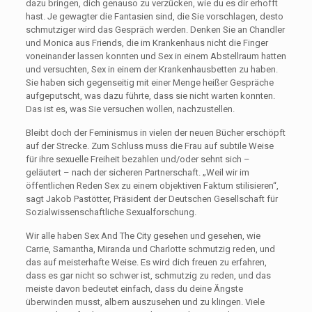
dazu bringen, dich genauso zu verzücken, wie du es dir erhofft
hast. Je gewagter die Fantasien sind, die Sie vorschlagen, desto
schmutziger wird das Gespräch werden. Denken Sie an Chandler
und Monica aus Friends, die im Krankenhaus nicht die Finger
voneinander lassen konnten und Sex in einem Abstellraum hatten
und versuchten, Sex in einem der Krankenhausbetten zu haben.
Sie haben sich gegenseitig mit einer Menge heißer Gespräche
aufgeputscht, was dazu führte, dass sie nicht warten konnten.
Das ist es, was Sie versuchen wollen, nachzustellen.
Bleibt doch der Feminismus in vielen der neuen Bücher erschöpft
auf der Strecke. Zum Schluss muss die Frau auf subtile Weise
für ihre sexuelle Freiheit bezahlen und/oder sehnt sich –
geläutert – nach der sicheren Partnerschaft. „Weil wir im
öffentlichen Reden Sex zu einem objektiven Faktum stilisieren“,
sagt Jakob Pastötter, Präsident der Deutschen Gesellschaft für
Sozialwissenschaftliche Sexualforschung.
Wir alle haben Sex And The City gesehen und gesehen, wie
Carrie, Samantha, Miranda und Charlotte schmutzig reden, und
das auf meisterhafte Weise. Es wird dich freuen zu erfahren,
dass es gar nicht so schwer ist, schmutzig zu reden, und das
meiste davon bedeutet einfach, dass du deine Ängste
überwinden musst, albern auszusehen und zu klingen. Viele