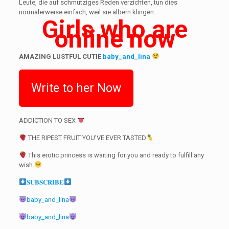
Leute, die auf schmutziges Reden verzichten, tun dies
normalerweise einfach, weil sie albern klingen.
Girls who are
online now
AMAZING LUSTFUL CUTIE
baby_and_lina
Write to her Now
ADDICTION TO SEX
THE RIPEST FRUIT YOU’VE EVER TASTED
This erotic princess is waiting for you and ready to fulfill any
wish
𝐒𝐔𝐁𝐒𝐂𝐑𝐈𝐁𝐄
baby_and_lina
baby_and_lina