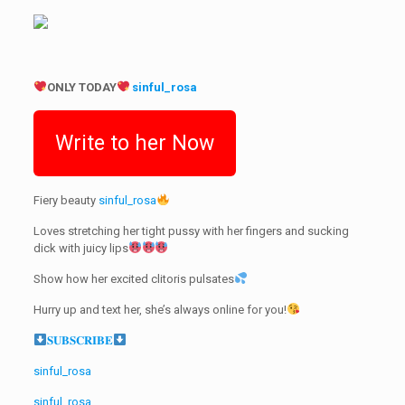
ONLY TODAY
sinful_rosa
Write to her Now
Fiery beauty
sinful_rosa
Loves stretching her tight pussy with her fingers and sucking
dick with juicy lips
Show how her excited clitoris pulsates
Hurry up and text her, she’s always online for you!
𝐒𝐔𝐁𝐒𝐂𝐑𝐈𝐁𝐄
sinful_rosa
sinful_rosa