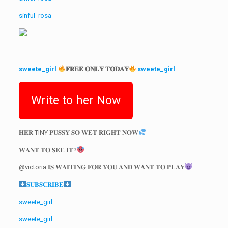
sinful_rosa
sweete_girl
𝐅𝐑𝐄𝐄 𝐎𝐍𝐋𝐘 𝐓𝐎𝐃𝐀𝐘
sweete_girl
Write to her Now
𝐇𝐄𝐑 TINY 𝐏𝐔𝐒𝐒𝐘 𝐒𝐎 𝐖𝐄𝐓 𝐑𝐈𝐆𝐇𝐓 𝐍𝐎𝐖
𝐖𝐀𝐍𝐓 𝐓𝐎 𝐒𝐄𝐄 𝐈𝐓?
@victoria 𝐈𝐒 𝐖𝐀𝐈𝐓𝐈𝐍𝐆 𝐅𝐎𝐑 𝐘𝐎𝐔 𝐀𝐍𝐃 𝐖𝐀𝐍𝐓 𝐓𝐎 𝐏𝐋𝐀𝐘
𝐒𝐔𝐁𝐒𝐂𝐑𝐈𝐁𝐄
sweete_girl
sweete_girl