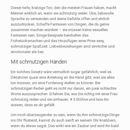
Dieser tiefe, kratzige Ton, den die meisten Frauen haben, macht
Männer wirklich an, wenn sie schmutzig reden. Übe, liebevolle
Sprache zu verwenden und deine Gefühle offen und ehrlich
auszudrücken. Schaffe Fantasien von Dingen, die du gerne
zusammen machen würdest – sie müssen keine sexuellen
Fantasien sein. Einige Beispiele beinhalten das
Frühstücksmachen und das Hinzufügen einer Prise sexy,
schmutziger Spaßzeit. Liebesbeziehungen sind sinnlicher und
emotionaler als Sex.
Mit schmutzigen Händen
Ein solches Gesetz wäre vermutlich sogar gefährlich, weil es
Diktatoren quasi eine Anleitung an die Hand gibt, was sie alles
tun müssen, um eine Forderung stellen zu können. Bei
schmutzigen Reden geht es nicht nur darum, ein paar schlechte
Worte auszusprechen. Erfahren Sie, wie Sie richtig mit einer Frau
schmutzig reden und sie umhauen. # 5 Stöhne und lass ihn
wissen, dass es dir gefällt.
Um noch überzeugender zu sein, wenn du ihm schmutzige Dinge
ins Ohr flüsterst, kannst du auch sanft an seinem Ohr knabbern,
wenn du etwas sagst. Das wirkt wie ein Zauber und wird ihn bald