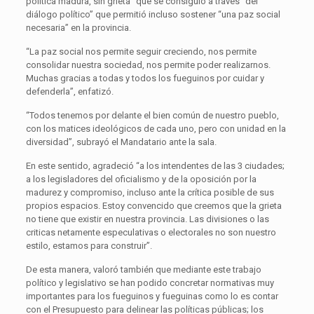
política madura, sin grieta” que se consiguió a través “del
diálogo político” que permitió incluso sostener “una paz social
necesaria” en la provincia.
“La paz social nos permite seguir creciendo, nos permite
consolidar nuestra sociedad, nos permite poder realizarnos.
Muchas gracias a todas y todos los fueguinos por cuidar y
defenderla”, enfatizó.
“Todos tenemos por delante el bien común de nuestro pueblo,
con los matices ideológicos de cada uno, pero con unidad en la
diversidad”, subrayó el Mandatario ante la sala.
En este sentido, agradeció “a los intendentes de las 3 ciudades;
a los legisladores del oficialismo y de la oposición por la
madurez y compromiso, incluso ante la crítica posible de sus
propios espacios. Estoy convencido que creemos que la grieta
no tiene que existir en nuestra provincia. Las divisiones o las
criticas netamente especulativas o electorales no son nuestro
estilo, estamos para construir”.
De esta manera, valoró también que mediante este trabajo
político y legislativo se han podido concretar normativas muy
importantes para los fueguinos y fueguinas como lo es contar
con el Presupuesto para delinear las políticas públicas; los