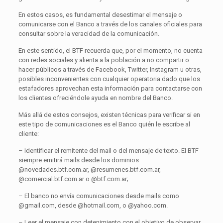
En estos casos, es fundamental desestimar el mensaje o
comunicarse con el Banco a través de los canales oficiales para
consultar sobre la veracidad de la comunicación.
En este sentido, el BTF recuerda que, por el momento, no cuenta
con redes sociales y alienta a la población a no compartir o
hacer públicos a través de Facebook, Twitter, Instagram u otras,
posibles inconvenientes con cualquier operatoria dado que los
estafadores aprovechan esta información para contactarse con
los clientes ofreciéndole ayuda en nombre del Banco.
Más allá de estos consejos, existen técnicas para verificar si en
este tipo de comunicaciones es el Banco quién le escribe al
cliente:
– Identificar el remitente del mail o del mensaje de texto. El BTF
siempre emitirá mails desde los dominios
@novedades.btf.com.ar, @resumenes.btf.com.ar,
@comercial.btf.com.ar o @btf.com.ar;
– El banco no envía comunicaciones desde mails como
@gmail.com, desde @hotmail.com, o @yahoo.com.
– Leer el mensaje con detenimiento con el objetivo de observar