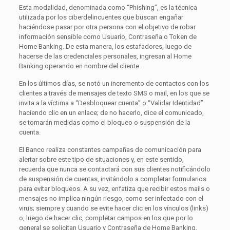
Esta modalidad, denominada como “Phishing”, es la técnica
utilizada por los ciberdelincuentes que buscan engañar
haciéndose pasar por otra persona con el objetivo de robar
información sensible como Usuario, Contraseña o Token de
Home Banking. De esta manera, los estafadores, luego de
hacerse de las credenciales personales, ingresan al Home
Banking operando en nombre del cliente.
En los últimos días, se notó un incremento de contactos con los
clientes a través de mensajes de texto SMS o mail, en los que se
invita a la víctima a “Desbloquear cuenta” o “Validar Identidad”
haciendo clic en un enlace; de no hacerlo, dice el comunicado,
se tomarán medidas como el bloqueo o suspensión de la
cuenta.
El Banco realiza constantes campañas de comunicación para
alertar sobre este tipo de situaciones y, en este sentido,
recuerda que nunca se contactará con sus clientes notificándolo
de suspensión de cuentas, invitándolo a completar formularios
para evitar bloqueos. A su vez, enfatiza que recibir estos mails o
mensajes no implica ningún riesgo, como ser infectado con el
virus; siempre y cuando se evite hacer clic en los vínculos (links)
o, luego de hacer clic, completar campos en los que por lo
general se solicitan Usuario y Contraseña de Home Banking.