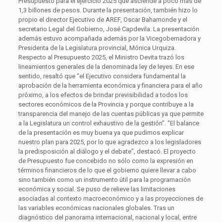
Presupuesto para el ejercicio 2025 que asciende a poco más de
1,3 billones de pesos. Durante la presentación, también hizo lo
propio el director Ejecutivo de AREF, Oscar Bahamonde y el
secretario Legal del Gobierno, José Capdevila. La presentación
además estuvo acompañada además por la Vicegobernadora y
Presidenta de la Legislatura provincial, Mónica Urquiza.
Respecto al Presupuesto 2025, el Ministro Devita trazó los
lineamientos generales de la denominada ley de leyes. En ese
sentido, resaltó que “el Ejecutivo considera fundamental la
aprobación de la herramienta económica y financiera para el año
próximo, a los efectos de brindar previsibilidad a todos los
sectores económicos de la Provincia y porque contribuye a la
transparencia del manejo de las cuentas públicas ya que permite
a la Legislatura un control exhaustivo de la gestión”. “El balance
de la presentación es muy buena ya que pudimos explicar
nuestro plan para 2025, por lo que agradezco a los legisladores
la predisposición al diálogo y el debate”, destacó. El proyecto
de Presupuesto fue concebido no sólo como la expresión en
términos financieros de lo que el gobierno quiere llevar a cabo
sino también como un instrumento útil para la programación
económica y social. Se puso de relieve las limitaciones
asociadas al contexto macroeconómico y a las proyecciones de
las variables económicas nacionales globales. Tras un
diagnóstico del panorama internacional, nacional y local, entre