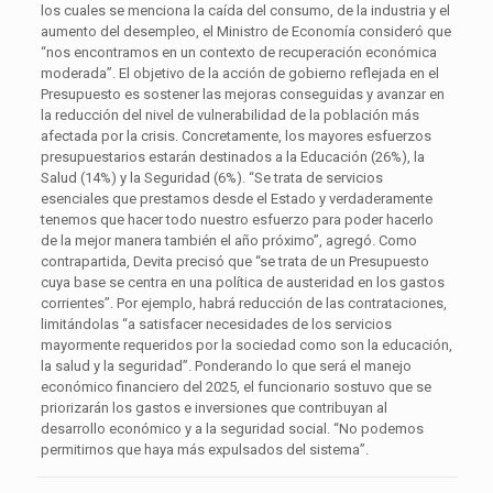
los cuales se menciona la caída del consumo, de la industria y el
aumento del desempleo, el Ministro de Economía consideró que
“nos encontramos en un contexto de recuperación económica
moderada”. El objetivo de la acción de gobierno reflejada en el
Presupuesto es sostener las mejoras conseguidas y avanzar en
la reducción del nivel de vulnerabilidad de la población más
afectada por la crisis. Concretamente, los mayores esfuerzos
presupuestarios estarán destinados a la Educación (26%), la
Salud (14%) y la Seguridad (6%). “Se trata de servicios
esenciales que prestamos desde el Estado y verdaderamente
tenemos que hacer todo nuestro esfuerzo para poder hacerlo
de la mejor manera también el año próximo”, agregó. Como
contrapartida, Devita precisó que “se trata de un Presupuesto
cuya base se centra en una política de austeridad en los gastos
corrientes”. Por ejemplo, habrá reducción de las contrataciones,
limitándolas “a satisfacer necesidades de los servicios
mayormente requeridos por la sociedad como son la educación,
la salud y la seguridad”. Ponderando lo que será el manejo
económico financiero del 2025, el funcionario sostuvo que se
priorizarán los gastos e inversiones que contribuyan al
desarrollo económico y a la seguridad social. “No podemos
permitirnos que haya más expulsados del sistema”.