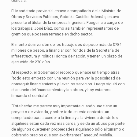
Ushuaia.
El Mandatario provincial estuvo acompañado de la Ministra de
Obras y Servicios Públicos, Gabriela Castillo. Además, estuvo
presente el titular de la empresa Ingeniería Fueguina a cargo de
los trabajos; José Díaz, como así también representantes de
gremios que poseen terrenos en dicho sector.
El monto de inversión de los trabajos es de poco más de $784
millones de pesos, a financiar con fondos de la Secretaría de
Infraestructura y Política Hídrica de nación, y tienen un plazo de
ejecución de 270 días.
Al respecto, el Gobernador recordó que hace un tiempo atrás
“todo esto empezó con una reunión para ver la posibilidad de
conseguir financiamiento y llevar los servicios. Luego siguió con
el anuncio del financiamiento y las obras; y hoy estamos
firmando el contrato”.
“Este hecho me parece muy importante cuando uno tiene un
proyecto de vivienda, y sobre todo en este contexto tan
complicado para acceder a la tierra y a la vivienda donde los
alquileres están cada vez más caros, y se da un abuso por parte
de algunos que tienen propiedades alquilando sólo al turismo o
cobrando precios que son exorbitantes” aseguró Melella.