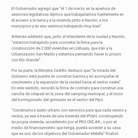
El Gobernador agregó que “el 1 de marzo en la apertura de
sesiones legislativas dijimos que trabajaríamos fuertemente en
el acceso a la tierra y a la vivienda junto a Nación, a los
municipios y en eso venimos trabajando muy bien”.
Además adelantó que, junto al Intendente de la ciudad y Nación,
“estamos trabajando para concretar la firma para la
construcción de 2.000 viviendas en Ushuaia, que irán a la
Urbanización San Martín y estamos pensando hacer lo propio
con Río Grande”.
Por su parte, la Ministra Castillo destacó que “la mirada del
Gobierno está puesta en construir barrios y en acompañar el
crecimiento y la expansión de la ciudad hacia el sector oeste”.
En este sentido, recordó la firma de contrato para construir una
cancha de césped en la zona del camping municipal, y el inicio
del hormigonado del gimnasio en el sector del Pipo.
“Construimos suelo urbano con servicios para que cada vecino y
vecina, ya sea a través de una vivienda del IPVyH; construyendo
su propia vivienda; accediendo por el PRO.CRE.AR.; o por el
medio de financiamiento que tenga, pueda acceder a su casa
que es uno de los objetivos del Gobernador Melella” finalizó.