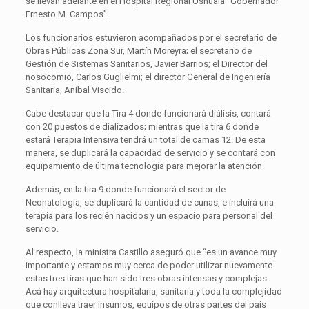
se llevan adelante en el Hospital Regional Ushuaia “Gobernador
Ernesto M. Campos”.
Los funcionarios estuvieron acompañados por el secretario de
Obras Públicas Zona Sur, Martín Moreyra; el secretario de
Gestión de Sistemas Sanitarios, Javier Barrios; el Director del
nosocomio, Carlos Guglielmi; el director General de Ingeniería
Sanitaria, Aníbal Viscido.
Cabe destacar que la Tira 4 donde funcionará diálisis, contará
con 20 puestos de dializados; mientras que la tira 6 donde
estará Terapia Intensiva tendrá un total de camas 12. De esta
manera, se duplicará la capacidad de servicio y se contará con
equipamiento de última tecnología para mejorar la atención.
Además, en la tira 9 donde funcionará el sector de
Neonatología, se duplicará la cantidad de cunas, e incluirá una
terapia para los recién nacidos y un espacio para personal del
servicio.
Al respecto, la ministra Castillo aseguró que “es un avance muy
importante y estamos muy cerca de poder utilizar nuevamente
estas tres tiras que han sido tres obras intensas y complejas.
Acá hay arquitectura hospitalaria, sanitaria y toda la complejidad
que conlleva traer insumos, equipos de otras partes del país