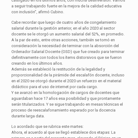
castigado en los últimos años, con mucha desinversión. Vamos
a seguir trabajando fuerte en la mejora de la calidad educativa
con inclusión”, afirmó Cubino.
Cabe recordar que luego de cuatro años de congelamiento
salarial durante la gestión anterior, en el año 2020 al sector
docente se le otorgó un aumento salarial del 52%, en promedio.
A la par de esto, entre otras acciones, también se tomó en
consideración la necesidad de terminar con la absorción del
Ordenador Salarial Docente (OSD) que fue creado para terminar
definitivamente con todos los ítems distorsivos que se fueron
creando en los últimos años.
Además se estableció la restitución de la legalidad y
proporcionalidad de la pirámide del escalafón docente, incluso
en el 2020 se otorgó durante el 2020 un refuerzo en el material
didáctico para el uso de internet por cada cargo.
Y se avanzó en la homologación de cargos de docentes que
aguardaban hace 17 años esa posibilidad y que prontamente
serán titularizados. Y se sigue trabajando en mesas técnicas el
proceso de reescalafonamiento esperado por la docencia
durante larga data.
Lo acordado que se rubrica este martes:
Ahora, el acuerdo al que se llegó establece dos etapas: La