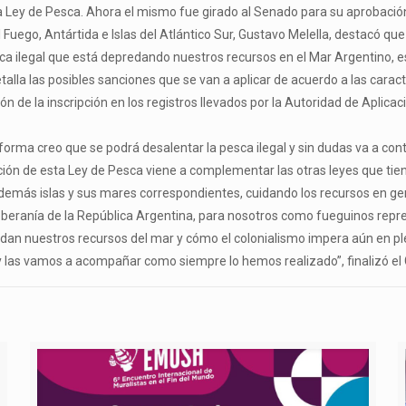
a Ley de Pesca. Ahora el mismo fue girado al Senado para su aprobación 
Fuego, Antártida e Islas del Atlántico Sur, Gustavo Melella, destacó qu
esca ilegal que está depredando nuestros recursos en el Mar Argentino, 
lla las posibles sanciones que se van a aplicar de acuerdo a las caracter
 de la inscripción en los registros llevados por la Autoridad de Aplicac
orma creo que se podrá desalentar la pesca ilegal y sin dudas va a contri
ción de esta Ley de Pesca viene a complementar las otras leyes que tie
demás islas y sus mares correspondientes, cuidando los recursos en gen
soberanía de la República Argentina, para nosotros como fueguinos repre
nuestros recursos del mar y cómo el colonialismo impera aún en pleno S
 y las vamos a acompañar como siempre lo hemos realizado”, finalizó el