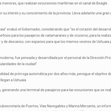
s menores, que realizan excursiones marítimas en el canal de Beagle.
 por su interés y su conocimiento de la provincia. Lleva adelante una gr
ia” evaluó el Gobernador, considerando que “es el corazón del desarroll
neficios para los pasajeros de catamaranes y de cruceros; para la realiz
r y de descanso; con espacios para que los mismos vecinos de Ushuaia p
oderna, fue pensada y desarrollada por el personal de la Dirección Prov
ularidades de la ciudad”.
ibilidad de prórroga automática por dos años más, persigue el objetivo d
llegan a Ushuaia.
a, generando una terminal de pasajeros para las excursiones que se reali
 Subsecretaría de Puertos, Vías Navegables y Marina Mercante, un inform