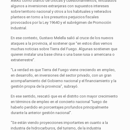
AeIAS como blanco de críticas y cuestionamientos, vinculados
algunos a inversiones extranjeras con supuestos intereses
sobre territorio nacional y otros a los habituales y reiterados
planteos en torno a los presuntos perjuicios fiscales
provocados por la Ley 19640 y el subrégimen de Promoción
Industrial.
En ese contexto, Gustavo Melella salió al cruce de los nuevos
ataques a la provincia, al sostener que “en estos días vemos
muchas noticias sobre Tierra del Fuego. Algunas sostienen que
quieren instalar una base china o una base rusa o americana o
extraterrestre”.
“La verdad es que Tierra del Fuego viene creciendo en empleo,
en desarrollo, en inversiones del sector privado, con un gran
acompañamiento del Gobierno nacional y el financiamiento y la
gestión propia de la provincia”, subrayó.
En ese sentido, rescató que es el distrito con mayor crecimiento
en términos de empleo en el concierto nacional “luego de
haberlo perdido en porcentajes profundos principalmente
durante la anterior gestión nacional”.
“Se están viendo proyecciones importantes en cuanto a la
industria de hidrocarburos, del turismo, de la industria