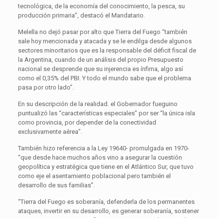
tecnológica, de la economía del conocimiento, la pesca, su
producción primaria”, destacó el Mandatario.
Melella no dejó pasar por alto que Tierra del Fuego “también
sale hoy mencionada y atacada y se le endilga desde algunos
sectores minoritarios que es la responsable del déficit fiscal de
la Argentina, cuando de un análisis del propio Presupuesto
nacional se desprende que su injerencia es ínfima, algo así
como el 0,35% del PBI. Y todo el mundo sabe que el problema
pasa por otro lado”.
En su descripción de la realidad. el Gobernador fueguino
puntualizó las “características especiales” por ser “la única isla
como provincia, por depender de la conectividad
exclusivamente aérea”.
También hizo referencia a la Ley 19640- promulgada en 1970-
“que desde hace muchos años vino a asegurar la cuestión
geopolítica y estratégica que tiene en el Atlántico Sur, que tuvo
como eje el asentamiento poblacional pero también el
desarrollo de sus familias”.
“Tierra del Fuego es soberanía, defenderla de los permanentes
ataques, invertir en su desarrollo, es generar soberanía, sostener