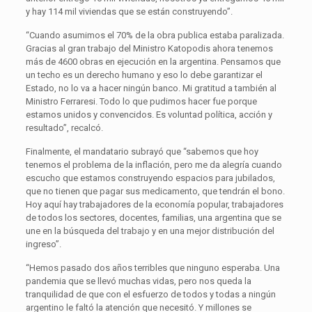
y hay 114 mil viviendas que se están construyendo”.
“Cuando asumimos el 70% de la obra publica estaba paralizada.
Gracias al gran trabajo del Ministro Katopodis ahora tenemos
más de 4600 obras en ejecución en la argentina. Pensamos que
un techo es un derecho humano y eso lo debe garantizar el
Estado, no lo va a hacer ningún banco. Mi gratitud a también al
Ministro Ferraresi. Todo lo que pudimos hacer fue porque
estamos unidos y convencidos. Es voluntad política, acción y
resultado”, recalcó.
Finalmente, el mandatario subrayó que “sabemos que hoy
tenemos el problema de la inflación, pero me da alegría cuando
escucho que estamos construyendo espacios para jubilados,
que no tienen que pagar sus medicamento, que tendrán el bono.
Hoy aquí hay trabajadores de la economía popular, trabajadores
de todos los sectores, docentes, familias, una argentina que se
une en la búsqueda del trabajo y en una mejor distribución del
ingreso”.
“Hemos pasado dos años terribles que ninguno esperaba. Una
pandemia que se llevó muchas vidas, pero nos queda la
tranquilidad de que con el esfuerzo de todos y todas a ningún
argentino le faltó la atención que necesitó. Y millones se