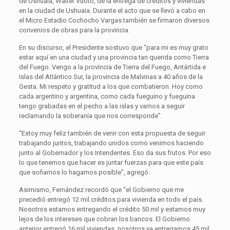
de Ushuaia, Walter Vuoto, de la entrega de créditos y viviendas
en la ciudad de Ushuaia. Durante el acto que se llevó a cabo en
el Micro Estadio Cochocho Vargas también se firmaron diversos
convenios de obras para la provincia.
En su discurso, el Presidente sostuvo que “para mi es muy grato
estar aquí en una ciudad y una provincia tan querida como Tierra
del Fuego. Vengo a la provincia de Tierra del Fuego, Antártida e
Islas del Atlántico Sur, la provincia de Malvinas a 40 años de la
Gesta. Mi respeto y gratitud a los que combatieron. Hoy como
cada argentino y argentina, como cada fueguino y fueguina
tengo grabadas en el pecho a las islas y vamos a seguir
reclamando la soberanía que nos corresponde”.
“Estoy muy feliz también de venir con esta propuesta de seguir
trabajando juntos, trabajando unidos como venimos haciendo
junto al Gobernador y los Intendentes. Eso da sus frutos. Por eso
lo que tenemos que hacer es juntar fuerzas para que este país
que soñamos lo hagamos posible”, agregó.
Asimismo, Fernández recordó que “el Gobierno que me
precedió entregó 12 mil créditos para vivienda en todo el país.
Nosotros estamos entregando el crédito 50 mil y estamos muy
lejos de los intereses que cobran los bancos. El Gobierno
anterior entregó 16 mil viviendas, nosotros ya entregamos 45 mil