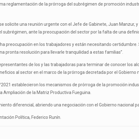
xima reglamentación de la prórroga del subrégimen de promoción industri
se solicite una reunión urgente con el Jefe de Gabinete, Juan Manzur, y 
 subrégimen, ante la preocupación del sector por la falta de una definic
cha preocupación en los trabajadores y están necesitando certidumbre. 
 pronta resolución para llevarle tranquilidad a estas familias”.
epresentantes de los y las trabajadoras para terminar de conocer los alc
neficios al sector en el marco de la prórroga decretada por el Gobierno n
/2021 establecieron los mecanismos de prórroga de la promoción indus
la Ampliación de la Matriz Productiva Fueguina.
iento diferencial, abriendo una negociación con el Gobierno nacional pa
ación Política, Federico Runín.