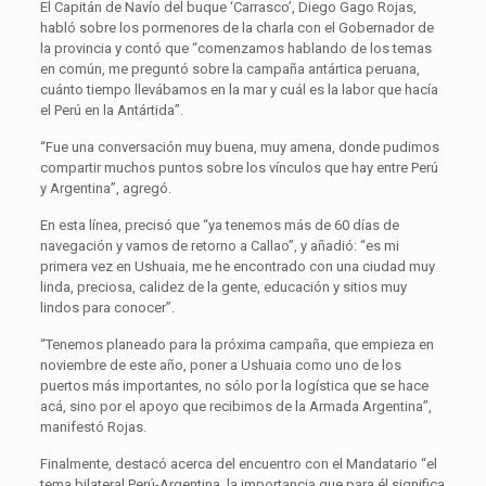
El Capitán de Navío del buque ‘Carrasco’, Diego Gago Rojas,
habló sobre los pormenores de la charla con el Gobernador de
la provincia y contó que “comenzamos hablando de los temas
en común, me preguntó sobre la campaña antártica peruana,
cuánto tiempo llevábamos en la mar y cuál es la labor que hacía
el Perú en la Antártida”.
“Fue una conversación muy buena, muy amena, donde pudimos
compartir muchos puntos sobre los vínculos que hay entre Perú
y Argentina”, agregó.
En esta línea, precisó que “ya tenemos más de 60 días de
navegación y vamos de retorno a Callao”, y añadió: “es mi
primera vez en Ushuaia, me he encontrado con una ciudad muy
linda, preciosa, calidez de la gente, educación y sitios muy
lindos para conocer”.
“Tenemos planeado para la próxima campaña, que empieza en
noviembre de este año, poner a Ushuaia como uno de los
puertos más importantes, no sólo por la logística que se hace
acá, sino por el apoyo que recibimos de la Armada Argentina”,
manifestó Rojas.
Finalmente, destacó acerca del encuentro con el Mandatario “el
tema bilateral Perú-Argentina, la importancia que para él significa