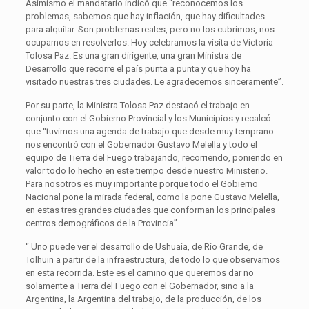
Asimismo el mandatario indicó que “reconocemos los
problemas, sabemos que hay inflación, que hay dificultades
para alquilar. Son problemas reales, pero no los cubrimos, nos
ocupamos en resolverlos. Hoy celebramos la visita de Victoria
Tolosa Paz. Es una gran dirigente, una gran Ministra de
Desarrollo que recorre el país punta a punta y que hoy ha
visitado nuestras tres ciudades. Le agradecemos sinceramente”.
Por su parte, la Ministra Tolosa Paz destacó el trabajo en
conjunto con el Gobierno Provincial y los Municipios y recalcó
que “tuvimos una agenda de trabajo que desde muy temprano
nos encontró con el Gobernador Gustavo Melella y todo el
equipo de Tierra del Fuego trabajando, recorriendo, poniendo en
valor todo lo hecho en este tiempo desde nuestro Ministerio.
Para nosotros es muy importante porque todo el Gobierno
Nacional pone la mirada federal, como la pone Gustavo Melella,
en estas tres grandes ciudades que conforman los principales
centros demográficos de la Provincia”.
“ Uno puede ver el desarrollo de Ushuaia, de Río Grande, de
Tolhuin a partir de la infraestructura, de todo lo que observamos
en esta recorrida. Este es el camino que queremos dar no
solamente a Tierra del Fuego con el Gobernador, sino a la
Argentina, la Argentina del trabajo, de la producción, de los