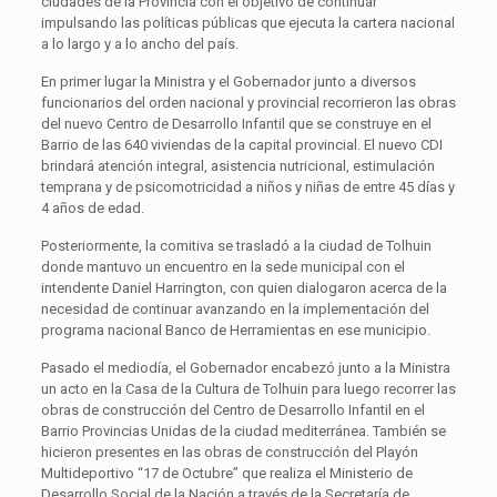
ciudades de la Provincia con el objetivo de continuar
impulsando las políticas públicas que ejecuta la cartera nacional
a lo largo y a lo ancho del país.
En primer lugar la Ministra y el Gobernador junto a diversos
funcionarios del orden nacional y provincial recorrieron las obras
del nuevo Centro de Desarrollo Infantil que se construye en el
Barrio de las 640 viviendas de la capital provincial. El nuevo CDI
brindará atención integral, asistencia nutricional, estimulación
temprana y de psicomotricidad a niños y niñas de entre 45 días y
4 años de edad.
Posteriormente, la comitiva se trasladó a la ciudad de Tolhuin
donde mantuvo un encuentro en la sede municipal con el
intendente Daniel Harrington, con quien dialogaron acerca de la
necesidad de continuar avanzando en la implementación del
programa nacional Banco de Herramientas en ese municipio.
Pasado el mediodía, el Gobernador encabezó junto a la Ministra
un acto en la Casa de la Cultura de Tolhuin para luego recorrer las
obras de construcción del Centro de Desarrollo Infantil en el
Barrio Provincias Unidas de la ciudad mediterránea. También se
hicieron presentes en las obras de construcción del Playón
Multideportivo “17 de Octubre” que realiza el Ministerio de
Desarrollo Social de la Nación a través de la Secretaría de