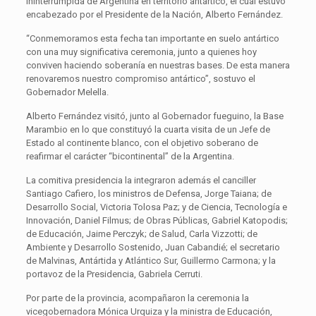
ininterrumpida de Argentina en territorio antártico, el cual estuvo
encabezado por el Presidente de la Nación, Alberto Fernández.
“Conmemoramos esta fecha tan importante en suelo antártico
con una muy significativa ceremonia, junto a quienes hoy
conviven haciendo soberanía en nuestras bases. De esta manera
renovaremos nuestro compromiso antártico”, sostuvo el
Gobernador Melella.
Alberto Fernández visitó, junto al Gobernador fueguino, la Base
Marambio en lo que constituyó la cuarta visita de un Jefe de
Estado al continente blanco, con el objetivo soberano de
reafirmar el carácter “bicontinental” de la Argentina.
La comitiva presidencia la integraron además el canciller
Santiago Cafiero, los ministros de Defensa, Jorge Taiana; de
Desarrollo Social, Victoria Tolosa Paz; y de Ciencia, Tecnología e
Innovación, Daniel Filmus; de Obras Públicas, Gabriel Katopodis;
de Educación, Jaime Perczyk; de Salud, Carla Vizzotti; de
Ambiente y Desarrollo Sostenido, Juan Cabandié; el secretario
de Malvinas, Antártida y Atlántico Sur, Guillermo Carmona; y la
portavoz de la Presidencia, Gabriela Cerruti.
Por parte de la provincia, acompañaron la ceremonia la
vicegobernadora Mónica Urquiza y la ministra de Educación,