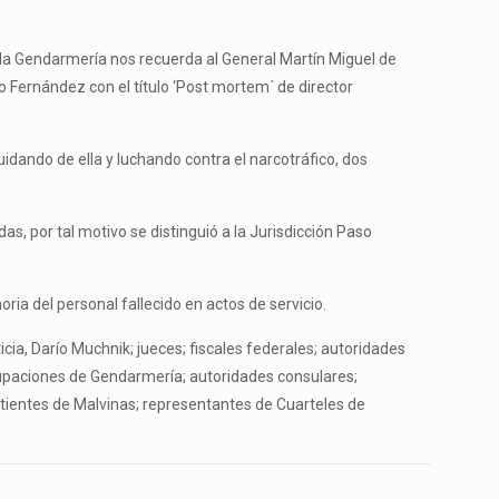
e la Gendarmería nos recuerda al General Martín Miguel de
 Fernández con el título ‘Post mortem´ de director
idando de ella y luchando contra el narcotráfico, dos
, por tal motivo se distinguió a la Jurisdicción Paso
ia del personal fallecido en actos de servicio.
cia, Darío Muchnik; jueces; fiscales federales; autoridades
grupaciones de Gendarmería; autoridades consulares;
tientes de Malvinas; representantes de Cuarteles de