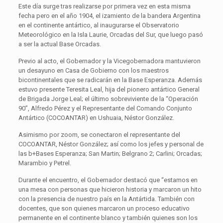
Este día surge tras realizarse por primera vez en esta misma
fecha pero en el año 1904, el izamiento de la bandera Argentina
en el continente antártico, al inaugurarse el Observatorio
Meteorológico en la Isla Laurie, Orcadas del Sur, que luego pasó
a ser la actual Base Orcadas.
Previo al acto, el Gobernador y la Vicegobernadora mantuvieron
un desayuno en Casa de Gobierno con los maestros
bicontinentales que se radicarán en la Base Esperanza. Además
estuvo presente Teresita Leal, hija del pionero antártico General
de Brigada Jorge Leal; el último sobreviviente de la “Operación
90”, Alfredo Pérez y el Representante del Comando Conjunto
Antártico (COCOANTAR) en Ushuaia, Néstor González.
Asimismo por zoom, se conectaron el representante del
COCOANTAR, Néstor González; así como los jefes y personal de
las b+Bases Esperanza; San Martin; Belgrano 2; Carlini; Orcadas;
Marambio y Petrel.
Durante el encuentro, el Gobernador destacó que “estamos en
una mesa con personas que hicieron historia y marcaron un hito
con la presencia de nuestro país en la Antártida. También con
docentes, que son quienes marcaron un proceso educativo
permanente en el continente blanco y también quienes son los