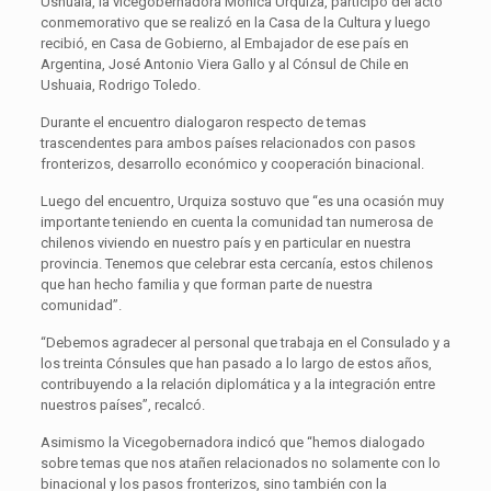
Ushuaia, la vicegobernadora Mónica Urquiza, participó del acto
conmemorativo que se realizó en la Casa de la Cultura y luego
recibió, en Casa de Gobierno, al Embajador de ese país en
Argentina, José Antonio Viera Gallo y al Cónsul de Chile en
Ushuaia, Rodrigo Toledo.
Durante el encuentro dialogaron respecto de temas
trascendentes para ambos países relacionados con pasos
fronterizos, desarrollo económico y cooperación binacional.
Luego del encuentro, Urquiza sostuvo que “es una ocasión muy
importante teniendo en cuenta la comunidad tan numerosa de
chilenos viviendo en nuestro país y en particular en nuestra
provincia. Tenemos que celebrar esta cercanía, estos chilenos
que han hecho familia y que forman parte de nuestra
comunidad”.
“Debemos agradecer al personal que trabaja en el Consulado y a
los treinta Cónsules que han pasado a lo largo de estos años,
contribuyendo a la relación diplomática y a la integración entre
nuestros países”, recalcó.
Asimismo la Vicegobernadora indicó que “hemos dialogado
sobre temas que nos atañen relacionados no solamente con lo
binacional y los pasos fronterizos, sino también con la