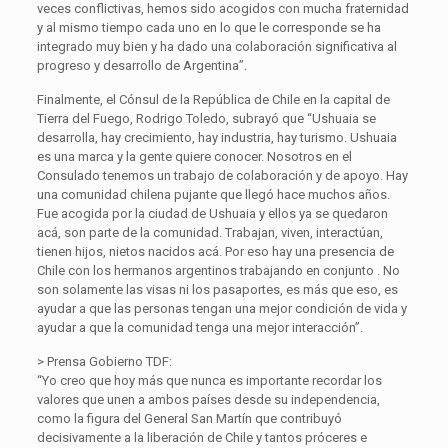
veces conflictivas, hemos sido acogidos con mucha fraternidad
y al mismo tiempo cada uno en lo que le corresponde se ha
integrado muy bien y ha dado una colaboración significativa al
progreso y desarrollo de Argentina”.
Finalmente, el Cónsul de la República de Chile en la capital de
Tierra del Fuego, Rodrigo Toledo, subrayó que “Ushuaia se
desarrolla, hay crecimiento, hay industria, hay turismo. Ushuaia
es una marca y la gente quiere conocer. Nosotros en el
Consulado tenemos un trabajo de colaboración y de apoyo. Hay
una comunidad chilena pujante que llegó hace muchos años.
Fue acogida por la ciudad de Ushuaia y ellos ya se quedaron
acá, son parte de la comunidad. Trabajan, viven, interactúan,
tienen hijos, nietos nacidos acá. Por eso hay una presencia de
Chile con los hermanos argentinos trabajando en conjunto . No
son solamente las visas ni los pasaportes, es más que eso, es
ayudar a que las personas tengan una mejor condición de vida y
ayudar a que la comunidad tenga una mejor interacción”.
> Prensa Gobierno TDF:
“Yo creo que hoy más que nunca es importante recordar los
valores que unen a ambos países desde su independencia,
como la figura del General San Martín que contribuyó
decisivamente a la liberación de Chile y tantos próceres e