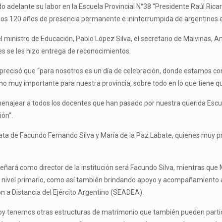
ado adelante su labor en la Escuela Provincial N°38 “Presidente Raúl Ric
los 120 años de presencia permanente e ininterrumpida de argentinos e
ministro de Educación, Pablo López Silva, el secretario de Malvinas, Ant
es se les hizo entrega de reconocimientos.
a, precisó que “para nosotros es un día de celebración, donde estamos
o muy importante para nuestra provincia, sobre todo en lo que tiene que
menajear a todos los docentes que han pasado por nuestra querida Escu
ión”.
a de Facundo Fernando Silva y María de la Paz Labate, quienes muy pro
ñará como director de la institución será Facundo Silva, mientras qu
 el nivel primario, como así también brindando apoyo y acompañamiento a
n a Distancia del Ejército Argentino (SEADEA).
 hoy tenemos otras estructuras de matrimonio que también pueden partic