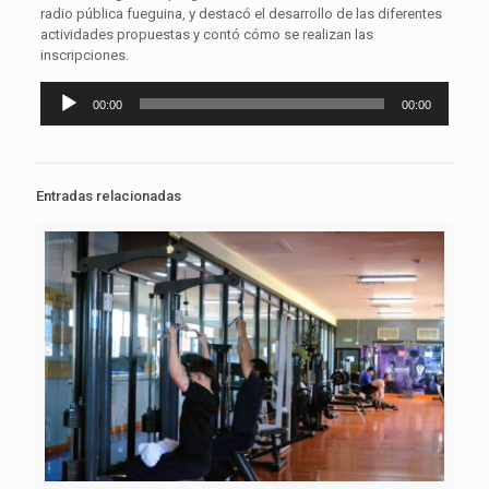
radio pública fueguina, y destacó el desarrollo de las diferentes
actividades propuestas y contó cómo se realizan las
inscripciones.
Reproductor
00:00
00:00
de
audio
Entradas relacionadas