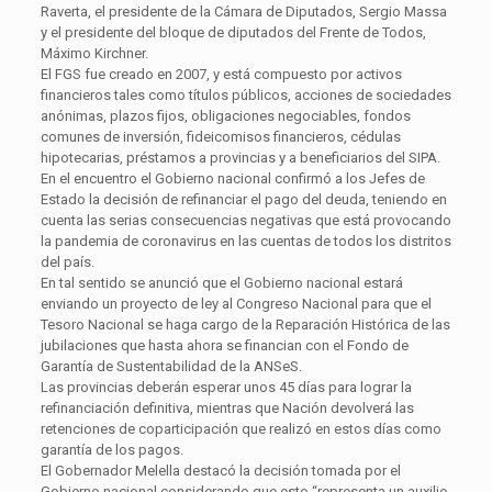
Raverta, el presidente de la Cámara de Diputados, Sergio Massa
y el presidente del bloque de diputados del Frente de Todos,
Máximo Kirchner.
El FGS fue creado en 2007, y está compuesto por activos
financieros tales como títulos públicos, acciones de sociedades
anónimas, plazos fijos, obligaciones negociables, fondos
comunes de inversión, fideicomisos financieros, cédulas
hipotecarias, préstamos a provincias y a beneficiarios del SIPA.
En el encuentro el Gobierno nacional confirmó a los Jefes de
Estado la decisión de refinanciar el pago del deuda, teniendo en
cuenta las serias consecuencias negativas que está provocando
la pandemia de coronavirus en las cuentas de todos los distritos
del país.
En tal sentido se anunció que el Gobierno nacional estará
enviando un proyecto de ley al Congreso Nacional para que el
Tesoro Nacional se haga cargo de la Reparación Histórica de las
jubilaciones que hasta ahora se financian con el Fondo de
Garantía de Sustentabilidad de la ANSeS.
Las provincias deberán esperar unos 45 días para lograr la
refinanciación definitiva, mientras que Nación devolverá las
retenciones de coparticipación que realizó en estos días como
garantía de los pagos.
El Gobernador Melella destacó la decisión tomada por el
Gobierno nacional considerando que esto “representa un auxilio