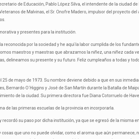
secretario de Educación, Pablo López Silva, el intendente de la ciudad de
eteranos de Malvinas, el Sr. Onofre Madero, impulsor del proyecto del a
os.
orativa y presentes para la institución.
reconocida por la sociedad y he aquí la labor cumplida de los fundantes
 Somos maestros y maestras que abrazamos la niñez, una niñez cada vez
as, delineamos su presente y su futuro. Feliz cumpleaños a todas y todos
 el 25 de mayo de 1973. Su nombre deviene debido a que en sus inmediac
eres, Bernardo O´Higgins y José de San Martín durante la Batalla de Maipú
cimiento de la ciudad. Su primera directora fue Diana Cotorruelo de Have
na de las primeras escuelas de la provincia en incorporarla.
y recordó su paso por dicha institución, ya que se egresó de la misma en
y cosas que uno no puede olvidar, como el aroma que aún permanece, ni 