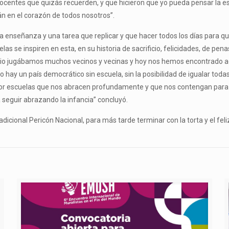
centes que quizás recuerden, y que hicieron que yo pueda pensar la esc
án en el corazón de todos nosotros”.
 enseñanza y una tarea que replicar y que hacer todos los días para qu
s se inspiren en esta, en su historia de sacrificio, felicidades, de p
io jugábamos muchos vecinos y vecinas y hoy nos hemos encontrado aq
 hay un país democrático sin escuela, sin la posibilidad de igualar tod
or escuelas que nos abracen profundamente y que nos contengan para t
 seguir abrazando la infancia” concluyó.
tradicional Pericón Nacional, para más tarde terminar con la torta y el f