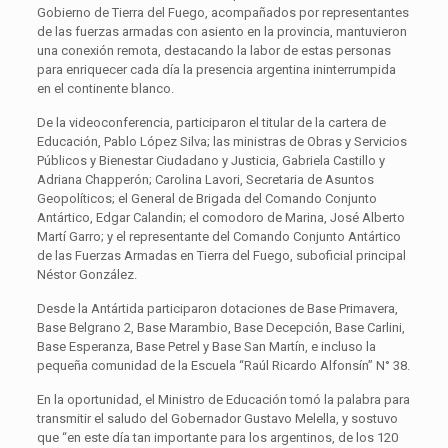
Gobierno de Tierra del Fuego, acompañados por representantes
de las fuerzas armadas con asiento en la provincia, mantuvieron
una conexión remota, destacando la labor de estas personas
para enriquecer cada día la presencia argentina ininterrumpida
en el continente blanco.
De la videoconferencia, participaron el titular de la cartera de
Educación, Pablo López Silva; las ministras de Obras y Servicios
Públicos y Bienestar Ciudadano y Justicia, Gabriela Castillo y
Adriana Chapperón; Carolina Lavori, Secretaria de Asuntos
Geopolíticos; el General de Brigada del Comando Conjunto
Antártico, Edgar Calandin; el comodoro de Marina, José Alberto
Martí Garro; y el representante del Comando Conjunto Antártico
de las Fuerzas Armadas en Tierra del Fuego, suboficial principal
Néstor González.
Desde la Antártida participaron dotaciones de Base Primavera,
Base Belgrano 2, Base Marambio, Base Decepción, Base Carlini,
Base Esperanza, Base Petrel y Base San Martín, e incluso la
pequeña comunidad de la Escuela “Raúl Ricardo Alfonsín” N° 38.
En la oportunidad, el Ministro de Educación tomó la palabra para
transmitir el saludo del Gobernador Gustavo Melella, y sostuvo
que “en este día tan importante para los argentinos, de los 120