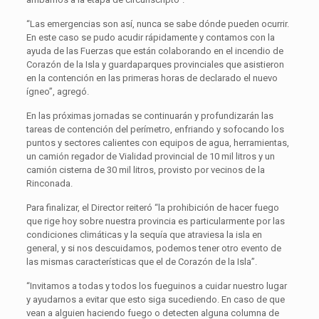
“Las emergencias son así, nunca se sabe dónde pueden ocurrir.
En este caso se pudo acudir rápidamente y contamos con la
ayuda de las Fuerzas que están colaborando en el incendio de
Corazón de la Isla y guardaparques provinciales que asistieron
en la contención en las primeras horas de declarado el nuevo
ígneo”, agregó.
En las próximas jornadas se continuarán y profundizarán las
tareas de contención del perímetro, enfriando y sofocando los
puntos y sectores calientes con equipos de agua, herramientas,
un camión regador de Vialidad provincial de 10 mil litros y un
camión cisterna de 30 mil litros, provisto por vecinos de la
Rinconada.
Para finalizar, el Director reiteró “la prohibición de hacer fuego
que rige hoy sobre nuestra provincia es particularmente por las
condiciones climáticas y la sequía que atraviesa la isla en
general, y si nos descuidamos, podemos tener otro evento de
las mismas características que el de Corazón de la Isla”.
“Invitamos a todas y todos los fueguinos a cuidar nuestro lugar
y ayudarnos a evitar que esto siga sucediendo. En caso de que
vean a alguien haciendo fuego o detecten alguna columna de