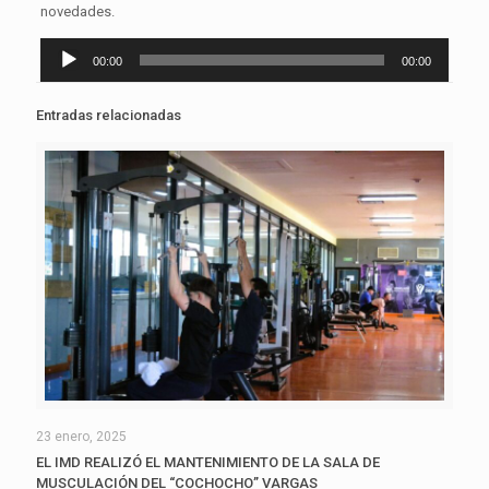
novedades.
Reproductor
00:00
00:00
de
audio
Entradas relacionadas
23 enero, 2025
EL IMD REALIZÓ EL MANTENIMIENTO DE LA SALA DE
MUSCULACIÓN DEL “COCHOCHO” VARGAS