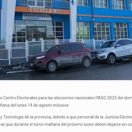
mo Centro Electorales para las elecciones nacionales PASO 2023 del do
ñana del lunes 14 de agosto inclusive.
 y Tecnología de la provincia, debido a que personal de la Justicia Electo
tras que durante el turno mañana del próximo lunes deben dejarse en co