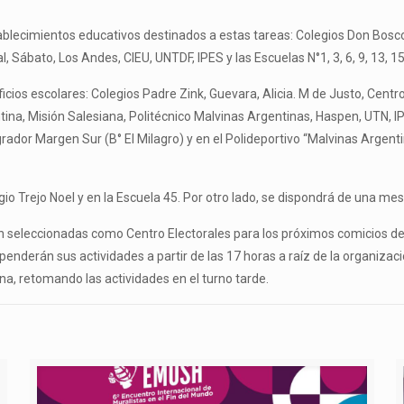
tablecimientos educativos destinados a estas tareas: Colegios Don Bosco
Sábato, Los Andes, CIEU, UNTDF, IPES y las Escuelas N°1, 3, 6, 9, 13, 15, 1
ficios escolares: Colegios Padre Zink, Guevara, Alicia. M de Justo, Centr
, Misión Salesiana, Politécnico Malvinas Argentinas, Haspen, UTN, IPES y
grador Margen Sur (B° El Milagro) y en el Polideportivo “Malvinas Argenti
egio Trejo Noel y en la Escuela 45. Por otro lado, se dispondrá de una me
 seleccionadas como Centro Electorales para los próximos comicios del 
enderán sus actividades a partir de las 17 horas a raíz de la organizació
na, retomando las actividades en el turno tarde.