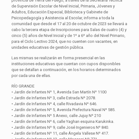
provincia de Tierra del Fuego, a través de la Secretaría Técnica
de Supervisión Escolar de Nivel Inicial, Primaria, Jóvenes y
Adultos, Educación Especial, Biblioteca y Gabinete de
Psicopedagogía y Asistencia al Escolar, informa a toda la
comunidad que desde el 17 al 20 de octubre de 2023 se llevará a
cabo la tercera etapa de Inscripciones para Salas de cuatro (4) y
cinco (5) años de Nivel Inicial y de 1º a 6º año del Nivel Primario,
para el Ciclo Lectivo 2024, que no cuenten con vacantes, en
unidades educativas de gestión pública.
Las mismas se realizarán en forma presencial en las
instituciones educativas que cuentan con cupos disponibles
que se detallan a continuación, en los horarios determinados
por cada una de ellas.
RÍO GRANDE
• Jardín de Infantes Nº 1, Avenida San Martín Nº 1100
• Jardín de Infantes Nº 3, calle Estrada Nº 2078.
• Jardín de Infantes Nº 4, calle Rivadavia Nº 646.
• Jardín de Infantes Nº 5, Avenida Prefectura Naval Nº 585.
• Jardín de Infantes Nº 5 Anexo, calle Jujuy Nº 210
• Jardín de Infantes Nº 6, calle Yaghan esquina Karukinka.
• Jardín de Infantes Nº 9, calle José Ingenieros Nº 840.
• Jardín de Infantes Nº 11, calle Ángela Vallese Nº 417.