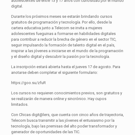
adolescentes de entre 13 y 17 años con curiosidad por el mundo
digital.
Durante los próximos meses se estarán brindando cursos
gratuitos de programación y tecnología. Por ello, desde la
cartera educativa junto a Telecom se invita a mujeres
adolescentes fueguinas a formarse en habilidades digitales
para contribuir a reducir la brecha de género en el sector TIC,
seguir impulsando la formación de talento digital en el país,
inspirar a las jóvenes a iniciarse en el mundo de la programación
y el diseño digital y descubrir la pasión por la tecnología.
La inscripción estará abierta hasta el jueves 17 de agosto. Para
anotarse deben completar el siguiente formulario:
https://goo.su/zfuR
Los cursos no requieren conocimientos previos, son gratuitos y
se realizarán de manera online y sincrónico. Hay cupos
limitados.
Con Chicas digit@lers, que cuenta con cinco años de trayectoria,
Telecom busca transmitir a las jóvenes el entusiasmo por la
tecnología, bajo las premisas del alto poder transformador y
generador de oportunidades de las TIC.