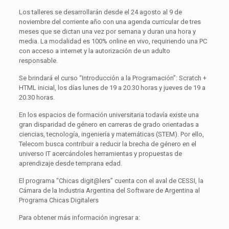
Los talleres se desarrollarán desde el 24 agosto al 9 de
noviembre del corriente año con una agenda curricular de tres
meses que se dictan una vez por semana y duran una hora y
media. La modalidad es 100% online en vivo, requiriendo una PC
con acceso a internet y la autorización de un adulto
responsable.
Se brindará el curso “Introducción a la Programación”: Scratch +
HTML inicial, los días lunes de 19 a 20.30 horas y jueves de 19 a
20.30 horas.
En los espacios de formación universitaria todavía existe una
gran disparidad de género en carreras de grado orientadas a
ciencias, tecnología, ingeniería y matemáticas (STEM). Por ello,
Telecom busca contribuir a reducir la brecha de género en el
universo IT acercándoles herramientas y propuestas de
aprendizaje desde temprana edad.
El programa “Chicas digit@lers” cuenta con el aval de CESSI, la
Cámara de la Industria Argentina del Software de Argentina al
Programa Chicas Digitalers
Para obtener más información ingresar a: