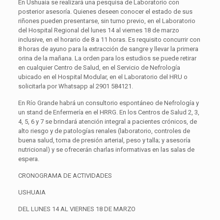
En Ushuaia se realizará una pesquisa de Laboratorio con
posterior asesoría. Quienes deseen conocer el estado de sus
riñones pueden presentarse, sin turno previo, en el Laboratorio
del Hospital Regional del lunes 14 al viernes 18 de marzo
inclusive, en el horario de 8 a 11 horas. Es requisito concurrir con
8 horas de ayuno para la extracción de sangre y llevar la primera
orina de la mañana. La orden para los estudios se puede retirar
en cualquier Centro de Salud, en el Servicio de Nefrología
ubicado en el Hospital Modular, en el Laboratorio del HRU o
solicitarla por Whatsapp al 2901 584121.
En Río Grande habrá un consultorio espontáneo de Nefrología y
un stand de Enfermería en el HRRG. En los Centros de Salud 2, 3,
4, 5, 6 y 7 se brindará atención integral a pacientes crónicos, de
alto riesgo y de patologías renales (laboratorio, controles de
buena salud, toma de presión arterial, peso y talla; y asesoría
nutricional) y se ofrecerán charlas informativas en las salas de
espera.
CRONOGRAMA DE ACTIVIDADES
USHUAIA
DEL LUNES 14 AL VIERNES 18 DE MARZO