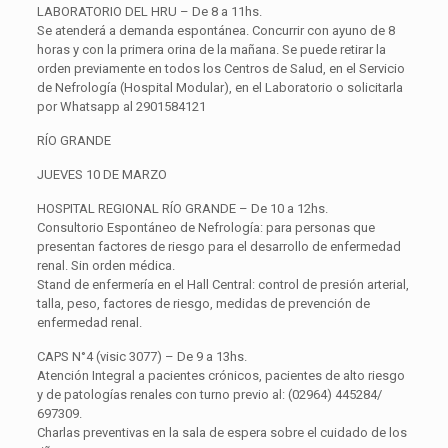
LABORATORIO DEL HRU – De 8 a 11hs.
Se atenderá a demanda espontánea. Concurrir con ayuno de 8
horas y con la primera orina de la mañana. Se puede retirar la
orden previamente en todos los Centros de Salud, en el Servicio
de Nefrología (Hospital Modular), en el Laboratorio o solicitarla
por Whatsapp al 2901584121
RÍO GRANDE
JUEVES 10 DE MARZO
HOSPITAL REGIONAL RÍO GRANDE – De 10 a 12hs.
Consultorio Espontáneo de Nefrología: para personas que
presentan factores de riesgo para el desarrollo de enfermedad
renal. Sin orden médica.
Stand de enfermería en el Hall Central: control de presión arterial,
talla, peso, factores de riesgo, medidas de prevención de
enfermedad renal.
CAPS N°4 (visic 3077) – De 9 a 13hs.
Atención Integral a pacientes crónicos, pacientes de alto riesgo
y de patologías renales con turno previo al: (02964) 445284/
697309.
Charlas preventivas en la sala de espera sobre el cuidado de los