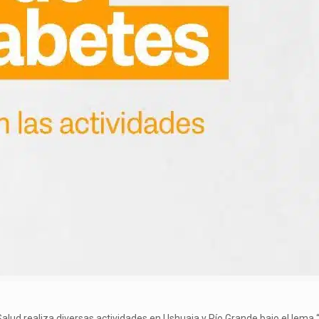
 Salud realiza diversas actividades en Ushuaia y Río Grande bajo el lema 