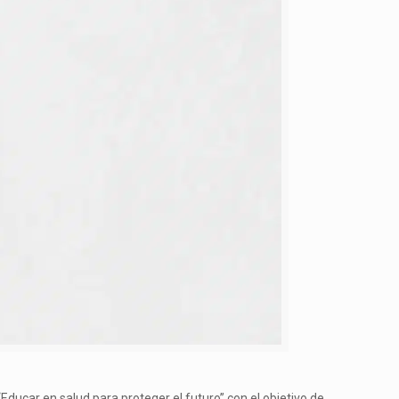
“Educar en salud para proteger el futuro” con el objetivo de