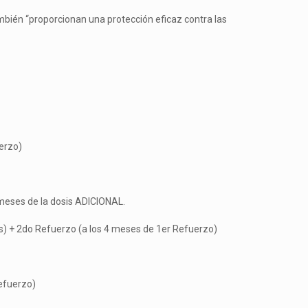
ambién “proporcionan una protección eficaz contra las
erzo)
 meses de la dosis ADICIONAL.
) + 2do Refuerzo (a los 4 meses de 1er Refuerzo)
efuerzo)