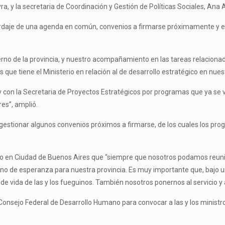
ra, y la secretaria de Coordinación y Gestión de Políticas Sociales, Ana
bordaje de una agenda en común, convenios a firmarse próximamente y el
o de la provincia, y nuestro acompañamiento en las tareas relacionadas
e tiene el Ministerio en relación al de desarrollo estratégico en nuestr
con la Secretaria de Proyectos Estratégicos por programas que ya se vi
es”, amplió.
“gestionar algunos convenios próximos a firmarse, de los cuales los pr
do en Ciudad de Buenos Aires que “siempre que nosotros podamos reunir
igno de esperanza para nuestra provincia. Es muy importante que, bajo 
de vida de las y los fueguinos. También nosotros ponernos al servicio y 
nsejo Federal de Desarrollo Humano para convocar a las y los ministros d