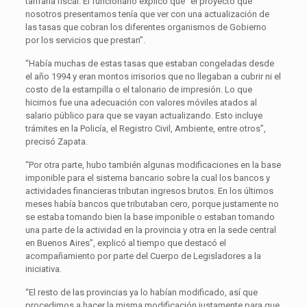
tarifaria fiscal. El funcionario explicó que “el proyecto que
nosotros presentamos tenía que ver con una actualización de
las tasas que cobran los diferentes organismos de Gobierno
por los servicios que prestan”.
“Había muchas de estas tasas que estaban congeladas desde
el año 1994 y eran montos irrisorios que no llegaban a cubrir ni el
costo de la estampilla o el talonario de impresión. Lo que
hicimos fue una adecuación con valores móviles atados al
salario público para que se vayan actualizando. Esto incluye
trámites en la Policía, el Registro Civil, Ambiente, entre otros”,
precisó Zapata.
“Por otra parte, hubo también algunas modificaciones en la base
imponible para el sistema bancario sobre la cual los bancos y
actividades financieras tributan ingresos brutos. En los últimos
meses había bancos que tributaban cero, porque justamente no
se estaba tomando bien la base imponible o estaban tomando
una parte de la actividad en la provincia y otra en la sede central
en Buenos Aires”, explicó al tiempo que destacó el
acompañamiento por parte del Cuerpo de Legisladores a la
iniciativa.
“El resto de las provincias ya lo habían modificado, así que
procedimos a hacer la misma modificación justamente para que