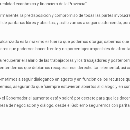
ealidad económica y financiera de la Provincia”.
rmanente; la predisposición y compromiso de todas las partes involucrada
el de paritarias libres y abiertas, y así lo vamos a seguir sosteniendo,
rdo alcanzado es la máximo esfuerzo que podemos otorgar, sabemos que
valores que podemos hacer frente y no porcentajes imposibles de afront
ra recuperar el salario de las trabajadoras y los trabajadores y posteri
entendemos que debíamos recuperar ese derecho tan elemental, así com
ometimos a seguir dialogando en agosto y en función de los recursos q
gremios, asegurando que “siempre estuvieron abiertos al diálogo y en cono
aló el Gobernador el aumento está y saldrá por decreto para que los do
esa de negociación y diálogo, desde el Gobierno seguiremos con parita