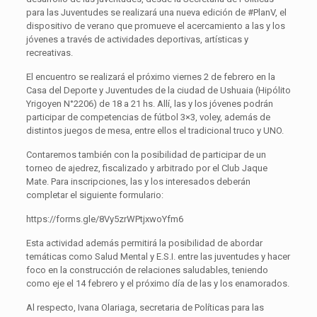
para las Juventudes se realizará una nueva edición de #PlanV, el
dispositivo de verano que promueve el acercamiento a las y los
jóvenes a través de actividades deportivas, artísticas y
recreativas.
El encuentro se realizará el próximo viernes 2 de febrero en la
Casa del Deporte y Juventudes de la ciudad de Ushuaia (Hipólito
Yrigoyen N°2206) de 18 a 21 hs. Allí, las y los jóvenes podrán
participar de competencias de fútbol 3×3, voley, además de
distintos juegos de mesa, entre ellos el tradicional truco y UNO.
Contaremos también con la posibilidad de participar de un
torneo de ajedrez, fiscalizado y arbitrado por el Club Jaque
Mate. Para inscripciones, las y los interesados deberán
completar el siguiente formulario:
https://forms.gle/8Vy5zrWPtjxwoYfm6
Esta actividad además permitirá la posibilidad de abordar
temáticas como Salud Mental y E.S.I. entre las juventudes y hacer
foco en la construcción de relaciones saludables, teniendo
como eje el 14 febrero y el próximo día de las y los enamorados.
Al respecto, Ivana Olariaga, secretaria de Políticas para las