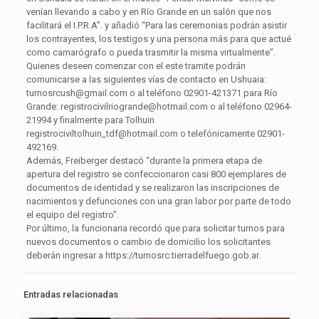
venían llevando a cabo y en Río Grande en un salón que nos
facilitará el I.P.R.A”. y añadió “Para las ceremonias podrán asistir
los contrayentes, los testigos y una persona más para que actué
como camarógrafo o pueda trasmitir la misma virtualmente”.
Quienes deseen comenzar con el este tramite podrán
comunicarse a las siguientes vías de contacto en Ushuaia:
turnosrcush@gmail.com o al teléfono 02901-421371 para Río
Grande: registrocivilriogrande@hotmail.com o al teléfono 02964-
21994 y finalmente para Tolhuin
registrociviltolhuin_tdf@hotmail.com o telefónicamente 02901-
492169.
Además, Freiberger destacó “durante la primera etapa de
apertura del registro se confeccionaron casi 800 ejemplares de
documentos de identidad y se realizaron las inscripciones de
nacimientos y defunciones con una gran labor por parte de todo
el equipo del registro”.
Por último, la funcionaria recordó que para solicitar turnos para
nuevos documentos o cambio de domicilio los solicitantes
deberán ingresar a https://turnosrc.tierradelfuego.gob.ar.
Entradas relacionadas