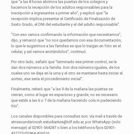
que “a las 8 horas abrimos las puertas de los colegios y
hacemos la recepción de los adultos responsables para la
inscripción a ingresantes a primer año”, y explicó que “la
recepción implica presentar el Certificado de Finalización de
Sexto Grado, el DNI del estudiante y el del adulto responsable”.
“Con eso vamos confirmando la información que necesitamos”,
dijo, y remarcó que “no nos quedamos con esa documentación,
lo que le sugerimos a las familias es que lo traigan en foto en el
celular, y así vamos anotándolos”, continuó.
Por otro lado, señaló que “terminado ese primer control, se le
dan dos números a la familia. Son dos números iguales, de los
cuales uno se deja en la urna y el otro se mantiene hasta iniciar el
sorteo, ese sería el procedimiento inicial”.
Finalmente, reiteró que “a las 9 de la mañana las puertas se
cierran, como el lugar es espacioso y grande, no es necesario
que estén a las 6 o 7 de la mañana haciendo cola ni padeciendo
frío”.
Los canales disponibles para consultas son: vía mail a través de
stnsecundarioush.estudiantes@tdf.edu.ar, por WhatsApp (solo
mensaje) al 02901-564287 o bien a los teléfonos fijos 02901-
437725/02964-426516.