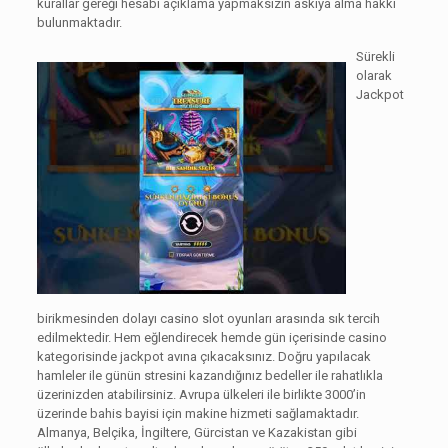
kurallar gereği hesabı açıklama yapmaksızın askıya alma hakkı
bulunmaktadır.
Sürekli
olarak
Jackpot
birikmesinden dolayı casino slot oyunları arasında sık tercih
edilmektedir. Hem eğlendirecek hemde gün içerisinde casino
kategorisinde jackpot avına çıkacaksınız. Doğru yapılacak
hamleler ile günün stresini kazandığınız bedeller ile rahatlıkla
üzerinizden atabilirsiniz. Avrupa ülkeleri ile birlikte 3000’in
üzerinde bahis bayisi için makine hizmeti sağlamaktadır.
Almanya, Belçika, İngiltere, Gürcistan ve Kazakistan gibi