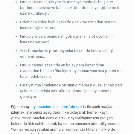
Pin-up Casino, 2008 yılında Almanya merkezli bir şirket
tarafından casino ve bahis sektöründe faaliyet göstermek
üzere kurulmuştur.
Ödeme talepleri hiçbir şekilde gecikme olmadan sistem
içerisine işlemektedir.
Pin-up yılında sitesinde en çok oynanan slot oyunlarının
listesine yer verdi.
Yeni bonuslar ve promosyonlar hakkında kolayca bilgi
edinebilirsiniz.
Pin-up casino sitesinde en kolay para kazandıran
oyunlardan biri olan Blackjack oyununun yanı sıra pokeri de
tercih edebilirsiniz.
Para yatırma limitlerinde bir sınır olmaması güzel ancak para
çekme limitlerinin çok yüksek olmadığını söylememiz
gerekiyor.
Eğer pin-up
oynacasinocanli.com/pin-up/
tv ile canlı maçları
izlemek isterseniz aşağıdaki linke tıklayarak hemen kayıt
olabilirsiniz. Maçları canlı olarak izleyebildiğiniz için gidişatı
hakkında fikir sahibi olarak kazanma şansınızı artırabiliyorsunuz.
Yeni adres için yapılan aramalar sonrasında tıklanan linklerde