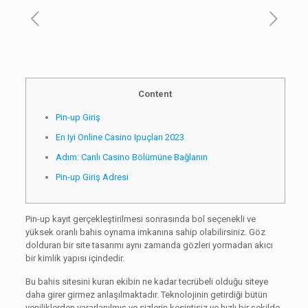
Content
Pin-up Giriş
En Iyi Online Casino Ipuçları 2023
Adım: Canlı Casino Bölümüne Bağlanın
Pin-up Giriş Adresi
Pin-up kayıt gerçekleştirilmesi sonrasında bol seçenekli ve
yüksek oranlı bahis oynama imkanına sahip olabilirsiniz. Göz
dolduran bir site tasarımı aynı zamanda gözleri yormadan akıcı
bir kimlik yapısı içindedir.
Bu bahis sitesini kuran ekibin ne kadar tecrübeli olduğu siteye
daha girer girmez anlaşılmaktadır. Teknolojinin getirdiği bütün
yeniliklerden yararlanılmış ve sizlerin kesintisiz ve hızlı bir şekilde