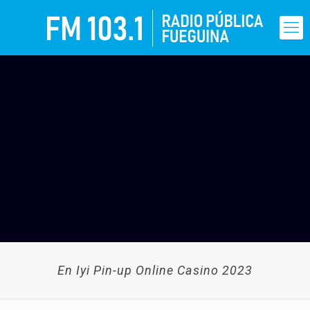
En Iyi Pin-up Online Casino 2023