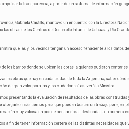
ca impulsar la transparencia, a partir de un sistema de información g
a provincia, Gabriela Castillo, mantuvo un encuentro con la Directora Nac
ó las obras de los Centros de Desarrollo Infantil de Ushuaia y Río Grand
ermitirá que las y los vecinos tengan un acceso fehaciente a los datos d
 de los barrios donde se ubican las obras, a quienes pudieron contarles
zar las obras que hay en cada ciudad de toda la Argentina, saber dónd
ión de gran valor para las y los ciudadanos” aseveró la Ministra.
s presentando la evaluación de resultados de las obras construidas y 
de otorgarles más tiempo para que puedan buscar un trabajo por ejempl
formación muy valiosa en pos de pensar obras destinadas a la primera in
tos a fin de tener información certera de las distintas necesidades que 