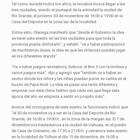
Tal como sucede todos los años, la iniciativa busca llegar a las
tres ciudades, siendo el puntapié de la actividad la ciudad de
Río Grande, el próximo 30 de noviembre de 16:00 a 19:00 en la
Casa del Deporte en la zona sur de la localidad.
Sobre esto, Olariaga manifestó que “desde el Gobierno la idea
es tener este evento en las tres ciudades para que toda la
provincia pueda disfrutarlo”, y señaló: “va a haber participación
de muchísimas áreas, la idea es que las infancias puedan jugar
en los diferentes stands”.
“Va a haber juegos recreativos, lúdicos, el Bim 5 con la tirolesa y
varios juegos más”, dijo y agregó que “también va a haber un
sector donde los niños y las niñas puedan poner su cartita en el
buzón de Papá Noel. La idea es pasar una tarde diferente y
empezar con este clima festivo que cada vez que llega esta
época del año se empieza a sentir un poquito más”.
Acerca del cronograma de este evento, la funcionaria indicó que
“el 30 de noviembre va a ser en la Casa del Deporte de Río
Grande, de 16:00 a 19:00 h., en la zona de la margen sur. El 7 de
diciembre nos trasladamos a la ciudad de Ushuaia, en el predio
de Casa de Gobierno, de 17.30 a 21:00 h. y cerramos este evento
en la localidad de Tolhuin el día 15 de diciembre, de 16:00 a