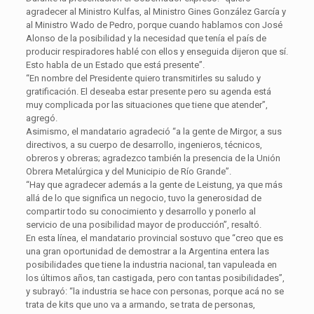
agradecer al Ministro Kulfas, al Ministro Gines González García y
al Ministro Wado de Pedro, porque cuando hablamos con José
Alonso de la posibilidad y la necesidad que tenía el país de
producir respiradores hablé con ellos y enseguida dijeron que sí.
Esto habla de un Estado que está presente”.
“En nombre del Presidente quiero transmitirles su saludo y
gratificación. El deseaba estar presente pero su agenda está
muy complicada por las situaciones que tiene que atender”,
agregó.
Asimismo, el mandatario agradeció “a la gente de Mirgor, a sus
directivos, a su cuerpo de desarrollo, ingenieros, técnicos,
obreros y obreras; agradezco también la presencia de la Unión
Obrera Metalúrgica y del Municipio de Río Grande”.
“Hay que agradecer además a la gente de Leistung, ya que más
allá de lo que significa un negocio, tuvo la generosidad de
compartir todo su conocimiento y desarrollo y ponerlo al
servicio de una posibilidad mayor de producción”, resaltó.
En esta línea, el mandatario provincial sostuvo que “creo que es
una gran oportunidad de demostrar a la Argentina entera las
posibilidades que tiene la industria nacional, tan vapuleada en
los últimos años, tan castigada, pero con tantas posibilidades”,
y subrayó: “la industria se hace con personas, porque acá no se
trata de kits que uno va a armando, se trata de personas,