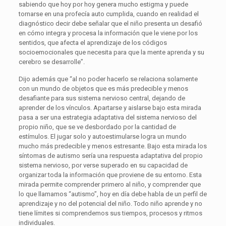
sabiendo que hoy por hoy genera mucho estigma y puede
tornarse en una profecía auto cumplida, cuando en realidad el
diagnóstico decir debe señalar que el niño presenta un desafió
en cómo integra y procesa la información que le viene por los
sentidos, que afecta el aprendizaje de los códigos
socioemocionales que necesita para que la mente aprenda y su
cerebro se desarrolle”.
Dijo además que “al no poder hacerlo se relaciona solamente
con un mundo de objetos que es más predecible y menos
desafiante para sus sistema nervioso central, dejando de
aprender de los vínculos. Apartarse y aislarse bajo esta mirada
pasa a ser una estrategia adaptativa del sistema nervioso del
propio niño, que se ve desbordado por la cantidad de
estímulos. El jugar solo y autoestimularse logra un mundo
mucho más predecible y menos estresante. Bajo esta mirada los
síntomas de autismo sería una respuesta adaptativa del propio
sistema nervioso, por verse superado en su capacidad de
organizar toda la información que proviene de su entorno. Esta
mirada permite comprender primero al niño, y comprender que
lo que llamamos “autismo”, hoy en día debe habla de un perfil de
aprendizaje y no del potencial del niño. Todo niño aprende y no
tiene límites si comprendemos sus tiempos, procesos y ritmos
individuales.