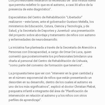
Los profesionales resaltaron la necesidad de “una mirada nueva
que permita redefinir lo que es el autismo, a casi 30 años de la
presencia de este diagnóstico”.
Especialistas del Centro de Rehabilitación “Libertador”
realizaron –este lunes, ante el gobernador Gustavo Melella, los
ministerios de Educación, Cutura, Ciencia y Tecnología, y de
Salud, y la Secretaría de Deportes y Juventud- una presentación
del proyecto sobre abordaje y tratamiento de niños con autismo
y enfermedades de neurodesarrollo.
La iniciativa fue planteada a través de la Secretaría de Atención a
Personas con Discapacidad, a cargo de Omar De Luca, quien
comentó que posteriormente los profesionales brindaron una
charla al personal del Centro de Rehabilitación de Ushuaia,
“como parte del convenio de formación que tenemos”.
La propuesta tiene que ver con “intervenir en la gran cantidad y
en el número exponencial de niños que están presentando un
desorden en su desarrollo, dentro de los cuales el autismo es
uno de los más significativos”, explicó el doctor Christian Plebst,
psiquiatra infantil e integrante del área de “Planificación de
intervención en relación al autismo y a los niños con otros
perfiles de aprendizaje”.