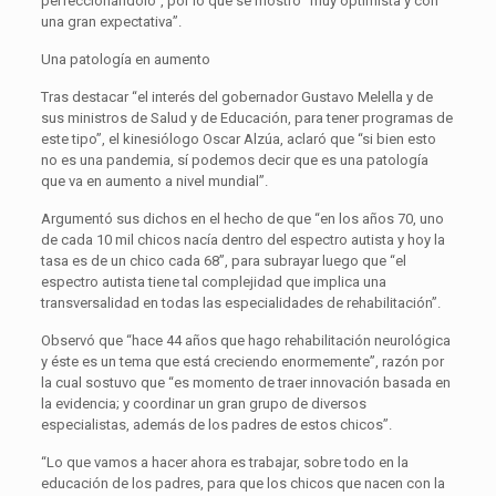
perfeccionándolo”, por lo que se mostró “muy optimista y con
una gran expectativa”.
Una patología en aumento
Tras destacar “el interés del gobernador Gustavo Melella y de
sus ministros de Salud y de Educación, para tener programas de
este tipo”, el kinesiólogo Oscar Alzúa, aclaró que “si bien esto
no es una pandemia, sí podemos decir que es una patología
que va en aumento a nivel mundial”.
Argumentó sus dichos en el hecho de que “en los años 70, uno
de cada 10 mil chicos nacía dentro del espectro autista y hoy la
tasa es de un chico cada 68”, para subrayar luego que “el
espectro autista tiene tal complejidad que implica una
transversalidad en todas las especialidades de rehabilitación”.
Observó que “hace 44 años que hago rehabilitación neurológica
y éste es un tema que está creciendo enormemente”, razón por
la cual sostuvo que “es momento de traer innovación basada en
la evidencia; y coordinar un gran grupo de diversos
especialistas, además de los padres de estos chicos”.
“Lo que vamos a hacer ahora es trabajar, sobre todo en la
educación de los padres, para que los chicos que nacen con la