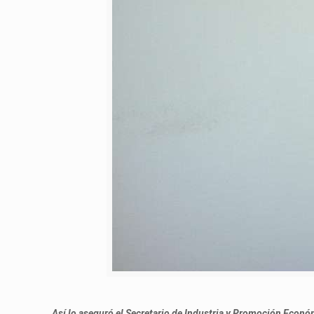
Así lo aseguró el Secretario de Industria y Promoción Económ