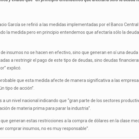
cio García se refirió a las medidas implementadas por el Banco Central d
ndo la medida pero en principio entendemos que afectaría sólo la deuda 
 de insumos no se hacen en efectivo, sino que generan en sí una deuda
das a restringir el pago de este tipo de deudas, sino deudas financieras
r” explicó.
co probable que esta medida afecte de manera significativa a las empre
n tipo de acción”.
sis a un nivel nacional indicando que “gran parte de los sectores produc
ción de materia prima para parar la industria”.
 que generan estas restricciones a la compra de dólares en la clase me
oder comprar insumos, no es muy responsable”.