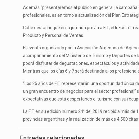
Además “presentaremos al público en general la campaña de v
profesionales, es en torno a actualización del Plan Estratég
Cabe destacar que en la jornada previa a FIT, el InFueTur r
Producto y Personal de Ventas.
El evento organizado por la Asociación Argentina de Agenci
acompañamiento del Ministerio de Turismo y Deportes de la N
podrá disfrutar de degustaciones, espectáculos y actividad
Mientras que los días 6 y 7 será destinada a los profesional
“Los 25 años de FIT representarán una oportunidad única de
un gran encuentro de negocios para el sector profesional” 
expectativas que está despertando el turismo con su recuper
La FIT en su edición número 24° del 2019 recibió a más de 10
provincias argentinas y la realización de más de 4.500 cita
Entradas relacionadas