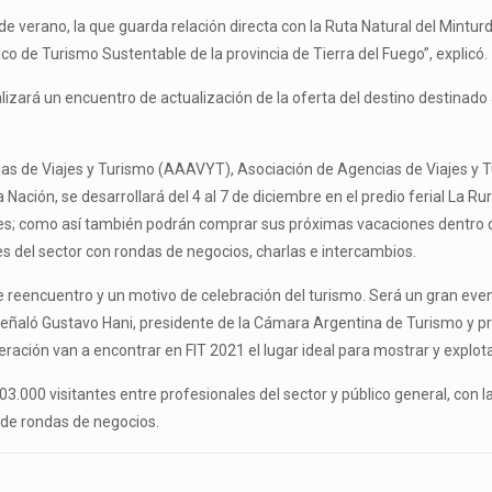
erano, la que guarda relación directa con la Ruta Natural del Minturdep
ico de Turismo Sustentable de la provincia de Tierra del Fuego”, explicó.
ealizará un encuentro de actualización de la oferta del destino destin
as de Viajes y Turismo (AAAVYT), Asociación de Agencias de Viajes y Tu
ación, se desarrollará del 4 al 7 de diciembre en el predio ferial La Ru
es; como así también podrán comprar sus próximas vacaciones dentro de
es del sector con rondas de negocios, charlas e intercambios.
 reencuentro y un motivo de celebración del turismo. Será un gran event
señaló Gustavo Hani, presidente de la Cámara Argentina de Turismo y pr
ación van a encontrar en FIT 2021 el lugar ideal para mostrar y explota
3.000 visitantes entre profesionales del sector y público general, con l
s de rondas de negocios.